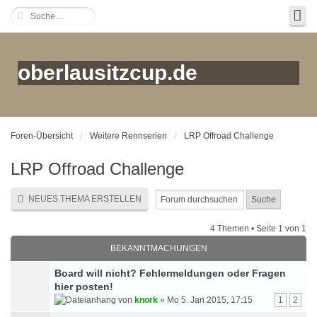
oberlausitzcup.de
Foren-Übersicht
Weitere Rennserien
LRP Offroad Challenge
LRP Offroad Challenge
NEUES THEMA ERSTELLEN
4 Themen • Seite
1
von
1
BEKANNTMACHUNGEN
Board will nicht? Fehlermeldungen oder Fragen
hier posten!
von
knork
» Mo 5. Jan 2015, 17:15
1
2