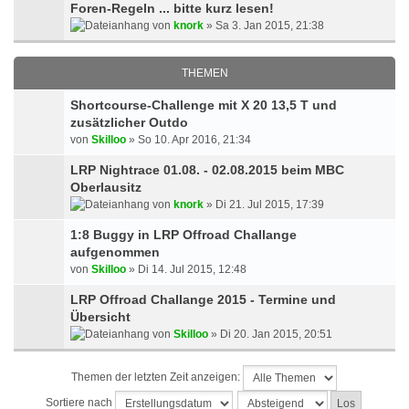
Foren-Regeln ... bitte kurz lesen!
von
knork
» Sa 3. Jan 2015, 21:38
THEMEN
Shortcourse-Challenge mit X 20 13,5 T und
zusätzlicher Outdo
von
Skilloo
» So 10. Apr 2016, 21:34
LRP Nightrace 01.08. - 02.08.2015 beim MBC
Oberlausitz
von
knork
» Di 21. Jul 2015, 17:39
1:8 Buggy in LRP Offroad Challange
aufgenommen
von
Skilloo
» Di 14. Jul 2015, 12:48
LRP Offroad Challange 2015 - Termine und
Übersicht
von
Skilloo
» Di 20. Jan 2015, 20:51
Themen der letzten Zeit anzeigen:
Sortiere nach