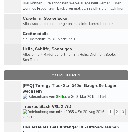
Hier können Eure schönsten Werke ausgestellt werden. Oder
wenn es Fragen zum Lackieren gibt, dann stellt sie einfach hier!
Crawler u. Scaler Ecke
Alles was klettert oder ohginohl aussieht, kommt hier rein
Großmodelle
die Dickschiffe im RC Modellbau
Helis, Schiffe, Sonstiges
Alles ohne 4 Räder gehört hier hin: Helis, Drohnen, Boote,
Schiffe etc.
AKTIVE THEMEN
[FAQ] Turnigy TrackStar 540er Baugröße Lager
wechseln
von
Skilloo
» So 8. Mär 2015, 14:56
Traxxas Slash VXL 2 WD
von
micha1965
» Sa 20. Aug 2016,
1
2
3
21:00
Das erste Mal! Als Anfänger RC-Offroad-Rennen