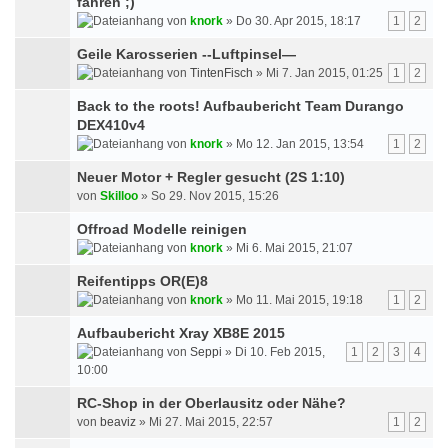
fahren ;)
von
knork
» Do 30. Apr 2015, 18:17
1
2
Geile Karosserien --Luftpinsel—
von
TintenFisch
» Mi 7. Jan 2015, 01:25
1
2
Back to the roots! Aufbaubericht Team Durango
DEX410v4
von
knork
» Mo 12. Jan 2015, 13:54
1
2
Neuer Motor + Regler gesucht (2S 1:10)
von
Skilloo
» So 29. Nov 2015, 15:26
Offroad Modelle reinigen
von
knork
» Mi 6. Mai 2015, 21:07
Reifentipps OR(E)8
von
knork
» Mo 11. Mai 2015, 19:18
1
2
Aufbaubericht Xray XB8E 2015
von
Seppi
» Di 10. Feb 2015,
1
2
3
4
10:00
RC-Shop in der Oberlausitz oder Nähe?
von
beaviz
» Mi 27. Mai 2015, 22:57
1
2