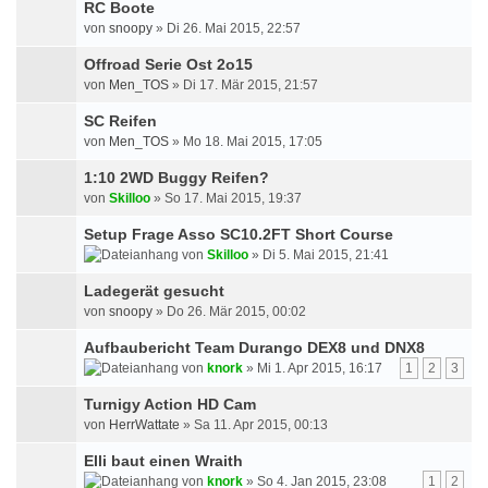
RC Boote
von
snoopy
» Di 26. Mai 2015, 22:57
Offroad Serie Ost 2o15
von
Men_TOS
» Di 17. Mär 2015, 21:57
SC Reifen
von
Men_TOS
» Mo 18. Mai 2015, 17:05
1:10 2WD Buggy Reifen?
von
Skilloo
» So 17. Mai 2015, 19:37
Setup Frage Asso SC10.2FT Short Course
von
Skilloo
» Di 5. Mai 2015, 21:41
Ladegerät gesucht
von
snoopy
» Do 26. Mär 2015, 00:02
Aufbaubericht Team Durango DEX8 und DNX8
von
knork
» Mi 1. Apr 2015, 16:17
1
2
3
Turnigy Action HD Cam
von
HerrWattate
» Sa 11. Apr 2015, 00:13
Elli baut einen Wraith
von
knork
» So 4. Jan 2015, 23:08
1
2