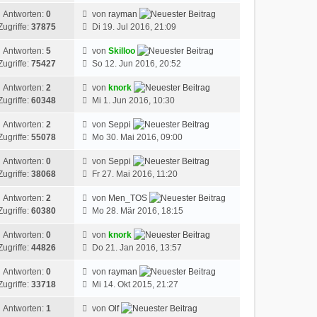
Antworten:
0
von
rayman
Zugriffe:
37875
Di 19. Jul 2016, 21:09
Antworten:
5
von
Skilloo
Zugriffe:
75427
So 12. Jun 2016, 20:52
Antworten:
2
von
knork
Zugriffe:
60348
Mi 1. Jun 2016, 10:30
Antworten:
2
von
Seppi
Zugriffe:
55078
Mo 30. Mai 2016, 09:00
Antworten:
0
von
Seppi
Zugriffe:
38068
Fr 27. Mai 2016, 11:20
Antworten:
2
von
Men_TOS
Zugriffe:
60380
Mo 28. Mär 2016, 18:15
Antworten:
0
von
knork
Zugriffe:
44826
Do 21. Jan 2016, 13:57
Antworten:
0
von
rayman
Zugriffe:
33718
Mi 14. Okt 2015, 21:27
Antworten:
1
von
Olf