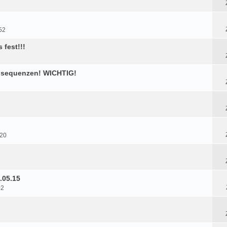
52
fest!!!
onsequenzen! WICHTIG!
:20
.05.15
02