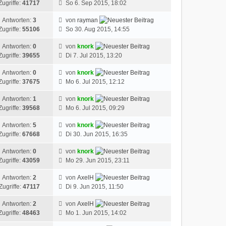
Zugriffe:
41717
So 6. Sep 2015, 18:02
Antworten:
3
von
rayman
Zugriffe:
55106
So 30. Aug 2015, 14:55
Antworten:
0
von
knork
Zugriffe:
39655
Di 7. Jul 2015, 13:20
Antworten:
0
von
knork
Zugriffe:
37675
Mo 6. Jul 2015, 12:12
Antworten:
1
von
knork
Zugriffe:
39568
Mo 6. Jul 2015, 09:29
Antworten:
5
von
knork
Zugriffe:
67668
Di 30. Jun 2015, 16:35
Antworten:
0
von
knork
Zugriffe:
43059
Mo 29. Jun 2015, 23:11
Antworten:
2
von
AxelH
Zugriffe:
47117
Di 9. Jun 2015, 11:50
Antworten:
2
von
AxelH
Zugriffe:
48463
Mo 1. Jun 2015, 14:02