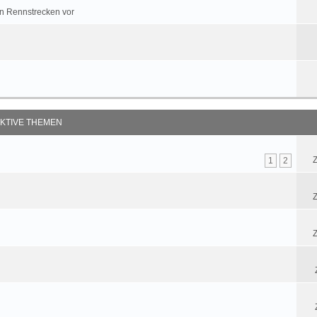
ren Rennstrecken vor
KTIVE THEMEN
Z
1
2
Z
Z