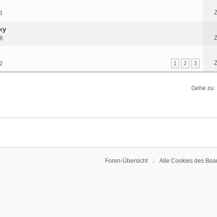
Z
3
ky
Z
58
Z
12
1
2
3
Gehe zu:
Foren-Übersicht
Alle Cookies des Boa