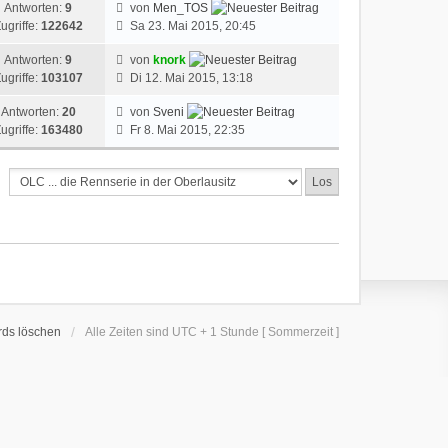
Antworten:
9
von
Men_TOS
ugriffe:
122642
Sa 23. Mai 2015, 20:45
Antworten:
9
von
knork
ugriffe:
103107
Di 12. Mai 2015, 13:18
Antworten:
20
von
Sveni
ugriffe:
163480
Fr 8. Mai 2015, 22:35
rds löschen
Alle Zeiten sind UTC + 1 Stunde [ Sommerzeit ]