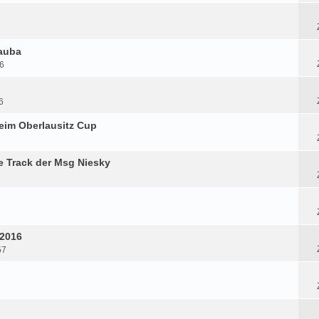
Lauba
06
6
beim Oberlausitz Cup
e Track der Msg Niesky
 2016
57