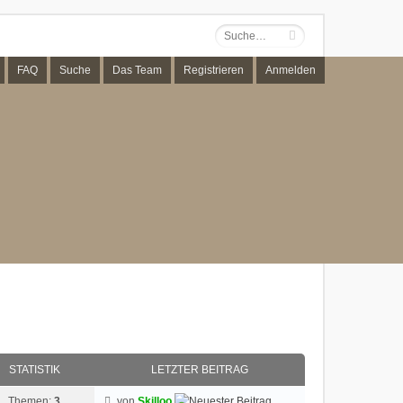
FAQ
Suche
Das Team
Registrieren
Anmelden
STATISTIK
LETZTER BEITRAG
Themen:
3
von
Skilloo