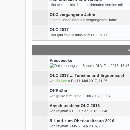
Hier stellen sich die ausrichtenden Vereine mit ih
OLC vergangene Jahre
Informationen über die vergangenen Jahre
OLC 2017
Hier gibt es alle Infos zum OLC 2017!
A
Presseecke
von
Seppi
» Di 3. Feb 2015, 15:46
OLC 2017 ... Termine und Ergebnisse!
von
Skilloo
» Do 11. Mai 2017, 11:25
OffRaZer
von
gurke1969
» So 2. Jul 2017, 00:04
Abschlussfeier OLC 2016
von
rayman
» Di 27. Sep 2016, 21:48
5. Lauf zum Oberlausitzcup 2016
von
rayman
» Mo 5. Sep 2016, 20:56