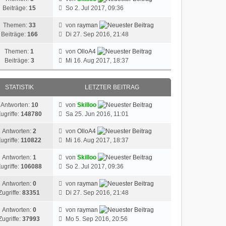
Beiträge:
15
So 2. Jul 2017, 09:36
Themen:
33
von
rayman
Beiträge:
166
Di 27. Sep 2016, 21:48
Themen:
1
von
OlloA4
Beiträge:
3
Mi 16. Aug 2017, 18:37
STATISTIK
LETZTER BEITRAG
Antworten:
10
von
Skilloo
ugriffe:
148780
Sa 25. Jun 2016, 11:01
Antworten:
2
von
OlloA4
ugriffe:
110822
Mi 16. Aug 2017, 18:37
Antworten:
1
von
Skilloo
ugriffe:
106088
So 2. Jul 2017, 09:36
Antworten:
0
von
rayman
Zugriffe:
83351
Di 27. Sep 2016, 21:48
Antworten:
0
von
rayman
Zugriffe:
37993
Mo 5. Sep 2016, 20:56