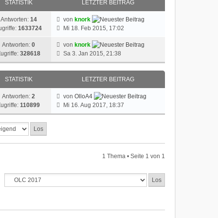
STATISTIK
LETZTER BEITRAG
Antworten:
14
von
knork
ugriffe:
1633724
Mi 18. Feb 2015, 17:02
Antworten:
0
von
knork
ugriffe:
328618
Sa 3. Jan 2015, 21:38
STATISTIK
LETZTER BEITRAG
Antworten:
2
von
OlloA4
ugriffe:
110899
Mi 16. Aug 2017, 18:37
1 Thema • Seite
1
von
1