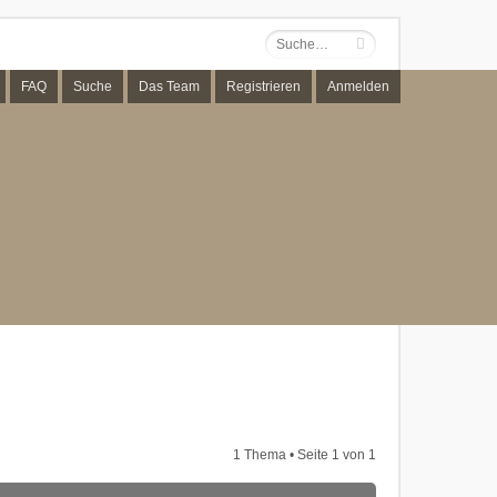
FAQ
Suche
Das Team
Registrieren
Anmelden
1 Thema • Seite
1
von
1