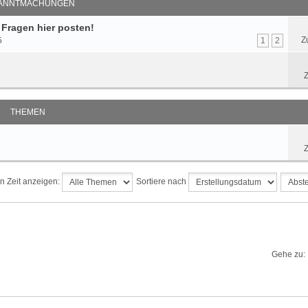
ANNTMACHUNGEN
 Fragen hier posten!
Z
5
1
2
Z
8
THEMEN
Z
n Zeit anzeigen:
Sortiere nach
Gehe zu: