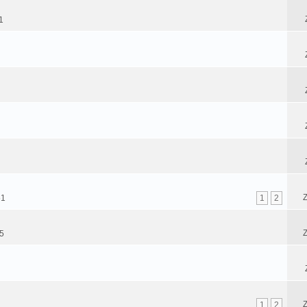
1
Z
51
1
2
Z
35
Z
1
2