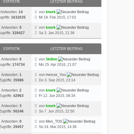
STATISTIK
LETZTER BEITRAG
Antworten:
14
von
knork
ugriffe:
1632635
Mi 18. Feb 2015, 17:02
Antworten:
0
von
knork
ugriffe:
328427
Sa 3. Jan 2015, 21:38
STATISTIK
LETZTER BEITRAG
Antworten:
6
von
Skilloo
ugriffe:
174734
Mo 25. Apr 2016, 21:07
Antworten:
1
von
Heinze_Yoo
Zugriffe:
35986
Do 3. Sep 2015, 23:14
Antworten:
2
von
knork
Zugriffe:
42963
Fr 12. Jun 2015, 06:34
Antworten:
3
von
knork
Zugriffe:
50246
So 7. Jun 2015, 22:50
Antworten:
0
von
Men_TOS
Zugriffe:
29457
So 24. Mai 2015, 14:36