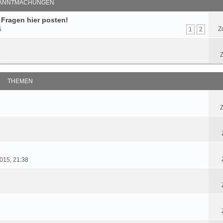
ANNTMACHUNGEN
 Fragen hier posten!
Z
5
1
2
Z
8
THEMEN
Z
015, 21:38