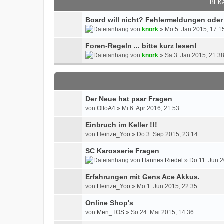
BEK
Board will nicht? Fehlermeldungen oder
von
knork
» Mo 5. Jan 2015, 17:1
Foren-Regeln ... bitte kurz lesen!
von
knork
» Sa 3. Jan 2015, 21:3
Der Neue hat paar Fragen
von
OlloA4
» Mi 6. Apr 2016, 21:53
Einbruch im Keller !!!
von
Heinze_Yoo
» Do 3. Sep 2015, 23:14
SC Karosserie Fragen
von
Hannes Riedel
» Do 11. Jun 2
Erfahrungen mit Gens Ace Akkus.
von
Heinze_Yoo
» Mo 1. Jun 2015, 22:35
Online Shop's
von
Men_TOS
» So 24. Mai 2015, 14:36