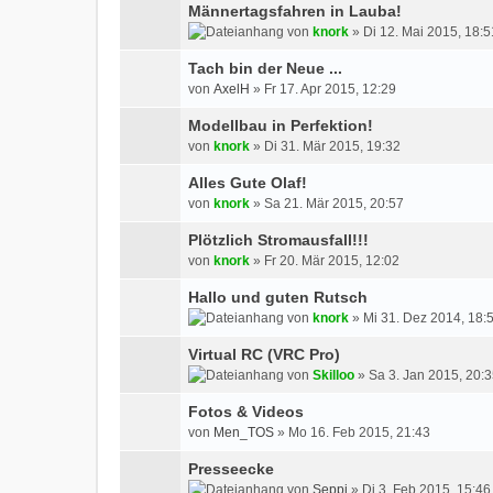
Männertagsfahren in Lauba!
von
knork
» Di 12. Mai 2015, 18:5
Tach bin der Neue ...
von
AxelH
» Fr 17. Apr 2015, 12:29
Modellbau in Perfektion!
von
knork
» Di 31. Mär 2015, 19:32
Alles Gute Olaf!
von
knork
» Sa 21. Mär 2015, 20:57
Plötzlich Stromausfall!!!
von
knork
» Fr 20. Mär 2015, 12:02
Hallo und guten Rutsch
von
knork
» Mi 31. Dez 2014, 18:
Virtual RC (VRC Pro)
von
Skilloo
» Sa 3. Jan 2015, 20:
Fotos & Videos
von
Men_TOS
» Mo 16. Feb 2015, 21:43
Presseecke
von
Seppi
» Di 3. Feb 2015, 15:46