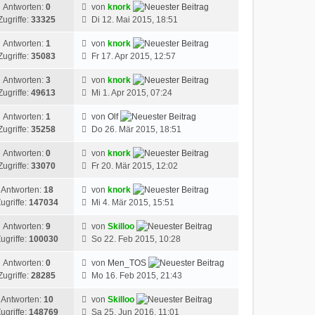
Antworten:
0
von
knork
Zugriffe:
33325
Di 12. Mai 2015, 18:51
Antworten:
1
von
knork
Zugriffe:
35083
Fr 17. Apr 2015, 12:57
Antworten:
3
von
knork
Zugriffe:
49613
Mi 1. Apr 2015, 07:24
Antworten:
1
von
Olf
Zugriffe:
35258
Do 26. Mär 2015, 18:51
Antworten:
0
von
knork
Zugriffe:
33070
Fr 20. Mär 2015, 12:02
Antworten:
18
von
knork
ugriffe:
147034
Mi 4. Mär 2015, 15:51
Antworten:
9
von
Skilloo
ugriffe:
100030
So 22. Feb 2015, 10:28
Antworten:
0
von
Men_TOS
Zugriffe:
28285
Mo 16. Feb 2015, 21:43
Antworten:
10
von
Skilloo
ugriffe:
148769
Sa 25. Jun 2016, 11:01