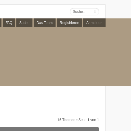
FAQ
Suche
Das Team
Registrieren
Anmelden
15 Themen • Seite
1
von
1