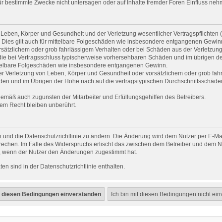
 bestimmte Zwecke nicht untersagen oder auf Inhalte fremder Foren Einfluss neh
Leben, Körper und Gesundheit und der Verletzung wesentlicher Vertragspflichten (Ka
. Dies gilt auch für mittelbare Folgeschäden wie insbesondere entgangenen Gewin
rsätzlichem oder grob fahrlässigem Verhalten oder bei Schäden aus der Verletzun
uf die bei Vertragsschluss typischerweise vorhersehbaren Schäden und im übrigen d
ittelbare Folgeschäden wie insbesondere entgangenen Gewinn.
r Verletzung von Leben, Körper und Gesundheit oder vorsätzlichem oder grob fahrl
en und im Übrigen der Höhe nach auf die vertragstypischen Durchschnittsschäden b
gemäß auch zugunsten der Mitarbeiter und Erfüllungsgehilfen des Betreibers.
em Recht bleiben unberührt.
 und die Datenschutzrichtlinie zu ändern. Die Änderung wird dem Nutzer per E-Mail
rechen. Im Falle des Widerspruchs erlischt das zwischen dem Betreiber und dem Nu
h, wenn der Nutzer den Änderungen zugestimmt hat.
n sind in der Datenschutzrichtlinie enthalten.