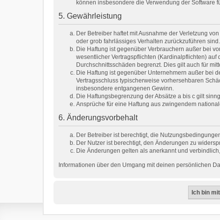
können insbesondere die Verwendung der Software für
5. Gewährleistung
Der Betreiber haftet mit Ausnahme der Verletzung von 
oder grob fahrlässiges Verhalten zurückzuführen sind
Die Haftung ist gegenüber Verbrauchern außer bei vo
wesentlicher Vertragspflichten (Kardinalpflichten) a
Durchschnittsschäden begrenzt. Dies gilt auch für m
Die Haftung ist gegenüber Unternehmern außer bei de
Vertragsschluss typischerweise vorhersehbaren Schäd
insbesondere entgangenen Gewinn.
Die Haftungsbegrenzung der Absätze a bis c gilt sinn
Ansprüche für eine Haftung aus zwingendem national
6. Änderungsvorbehalt
Der Betreiber ist berechtigt, die Nutzungsbedingungen
Der Nutzer ist berechtigt, den Änderungen zu widersp
Die Änderungen gelten als anerkannt und verbindlic
Informationen über den Umgang mit deinen persönlichen Date