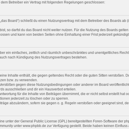
nd dem Betreiber ein Vertrag mit folgenden Regelungen geschlossen:
 „das Board“) schließt du einen Nutzungsvertrag mit dem Betreiber des Boards ab (i
t, so darfst du das Board nicht weiter nutzen. Für die Nutzung des Boards gelten j
ossen und kann von beiden Seiten ohne Einhaltung einer Frist jederzeit gekündig
eiber ein einfaches, zeitlich und räumlich unbeschränktes und unentgeltliches Rec
t auch nach Kündigung des Nutzungsvertrages bestehen.
 keine Inhalte enthält, die gegen geltendes Recht oder die guten Sitten verstoßen. D
tzen bzw. zu verwenden.
i Verstößen gegen diese Nutzungsbedingungen oder anderer im Board veröffentlic
ds ausschließen und dir ein Hausverbot erteilen.
twortung für die Inhalte von Beiträgen übernimmt, die er nicht selbst erstellt hat 
tionen jederzeit zu löschen oder zu sperren.
iträge abzuändern, sofern sie gegen o. g. Regeln verstoßen oder geeignet sind, 
ine unter der General Public License (GPL) bereitgestellten Foren-Software der
munity unter www.phpbb.de zur Verfügung gestellt. Beide haben keinen Einfluss au