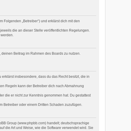
m Folgenden „Betreiber“) und erklärst dich mit den
eweils die an dieser Stelle veröffentlichten Regelungen.
t werden.
ht, deinen Beitrag im Rahmen des Boards zu nutzen.
u erklärst insbesondere, dass du das Recht besitzt, die in
hten Regeln kann der Betreiber dich nach Abmahnung
oder die er nicht zur Kenntnis genommen hat. Du gestattest
dem Betreiber oder einem Dritten Schaden zuzufügen.
 phpBB Group (www.phpbb.com) handelt; deutschsprachige
f die Art und Weise, wie die Software verwendet wird. Sie