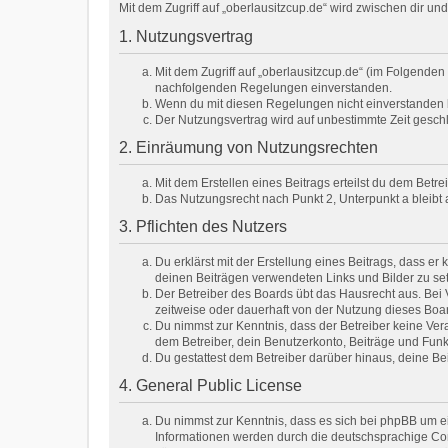
Mit dem Zugriff auf „oberlausitzcup.de“ wird zwischen dir u
1. Nutzungsvertrag
Mit dem Zugriff auf „oberlausitzcup.de“ (im Folgenden
nachfolgenden Regelungen einverstanden.
Wenn du mit diesen Regelungen nicht einverstanden bis
Der Nutzungsvertrag wird auf unbestimmte Zeit geschl
2. Einräumung von Nutzungsrechten
Mit dem Erstellen eines Beitrags erteilst du dem Betr
Das Nutzungsrecht nach Punkt 2, Unterpunkt a bleib
3. Pflichten des Nutzers
Du erklärst mit der Erstellung eines Beitrags, dass er
deinen Beiträgen verwendeten Links und Bilder zu se
Der Betreiber des Boards übt das Hausrecht aus. Be
zeitweise oder dauerhaft von der Nutzung dieses Boar
Du nimmst zur Kenntnis, dass der Betreiber keine Veran
dem Betreiber, dein Benutzerkonto, Beiträge und Funk
Du gestattest dem Betreiber darüber hinaus, deine Be
4. General Public License
Du nimmst zur Kenntnis, dass es sich bei phpBB um e
Informationen werden durch die deutschsprachige Com