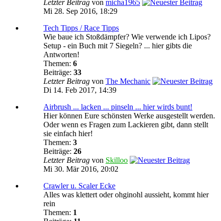
Letzter Beitrag
von
micha1965
Mi 28. Sep 2016, 18:29
Tech Tipps / Race Tipps
Wie baue ich Stoßdämpfer? Wie verwende ich Lipos?
Setup - ein Buch mit 7 Siegeln? ... hier gibts die
Antworten!
Themen:
6
Beiträge:
33
Letzter Beitrag
von
The Mechanic
Di 14. Feb 2017, 14:39
Airbrush ... lacken ... pinseln ... hier wirds bunt!
Hier können Eure schönsten Werke ausgestellt werden.
Oder wenn es Fragen zum Lackieren gibt, dann stellt
sie einfach hier!
Themen:
3
Beiträge:
26
Letzter Beitrag
von
Skilloo
Mi 30. Mär 2016, 20:02
Crawler u. Scaler Ecke
Alles was klettert oder ohginohl aussieht, kommt hier
rein
Themen:
1