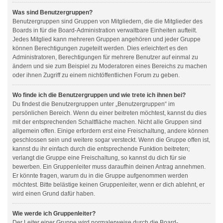
Was sind Benutzergruppen?
Benutzergruppen sind Gruppen von Mitgliedern, die die Mitglieder des
Boards in für die Board-Administration verwaltbare Einheiten aufteilt.
Jedes Mitglied kann mehreren Gruppen angehören und jeder Gruppe
können Berechtigungen zugeteilt werden. Dies erleichtert es den
Administratoren, Berechtigungen für mehrere Benutzer auf einmal zu
ändern und sie zum Beispiel zu Moderatoren eines Bereichs zu machen
oder ihnen Zugriff zu einem nichtöffentlichen Forum zu geben.
Wo finde ich die Benutzergruppen und wie trete ich ihnen bei?
Du findest die Benutzergruppen unter „Benutzergruppen“ im
persönlichen Bereich. Wenn du einer beitreten möchtest, kannst du dies
mit der entsprechenden Schaltfläche machen. Nicht alle Gruppen sind
allgemein offen. Einige erfordern erst eine Freischaltung, andere können
geschlossen sein und weitere sogar versteckt. Wenn die Gruppe offen ist,
kannst du ihr einfach durch die entsprechende Funktion beitreten;
verlangt die Gruppe eine Freischaltung, so kannst du dich für sie
bewerben. Ein Gruppenleiter muss daraufhin deinen Antrag annehmen.
Er könnte fragen, warum du in die Gruppe aufgenommen werden
möchtest. Bitte belästige keinen Gruppenleiter, wenn er dich ablehnt, er
wird einen Grund dafür haben.
Wie werde ich Gruppenleiter?
Der Leiter einer Gruppe wird normalerweise durch die Board-