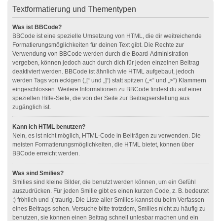
Textformatierung und Thementypen
Was ist BBCode?
BBCode ist eine spezielle Umsetzung von HTML, die dir weitreichende
Formatierungsmöglichkeiten für deinen Text gibt. Die Rechte zur
Verwendung von BBCode werden durch die Board-Administration
vergeben, können jedoch auch durch dich für jeden einzelnen Beitrag
deaktiviert werden. BBCode ist ähnlich wie HTML aufgebaut, jedoch
werden Tags von eckigen („[“ und „]“) statt spitzen („<“ und „>“) Klammern
eingeschlossen. Weitere Informationen zu BBCode findest du auf einer
speziellen Hilfe-Seite, die von der Seite zur Beitragserstellung aus
zugänglich ist.
Kann ich HTML benutzen?
Nein, es ist nicht möglich, HTML-Code in Beiträgen zu verwenden. Die
meisten Formatierungsmöglichkeiten, die HTML bietet, können über
BBCode erreicht werden.
Was sind Smilies?
Smilies sind kleine Bilder, die benutzt werden können, um ein Gefühl
auszudrücken. Für jeden Smilie gibt es einen kurzen Code, z. B. bedeutet
:) fröhlich und :( traurig. Die Liste aller Smilies kannst du beim Verfassen
eines Beitrags sehen. Versuche bitte trotzdem, Smilies nicht zu häufig zu
benutzen, sie können einen Beitrag schnell unlesbar machen und ein