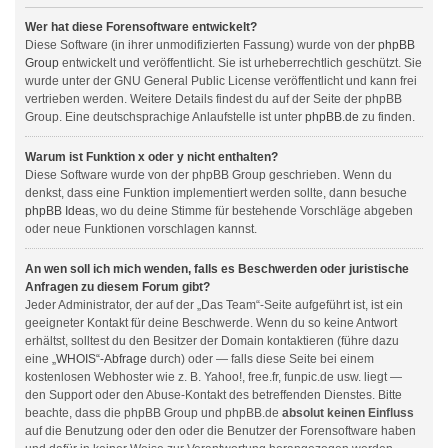
Wer hat diese Forensoftware entwickelt?
Diese Software (in ihrer unmodifizierten Fassung) wurde von der
phpBB
Group
entwickelt und veröffentlicht. Sie ist urheberrechtlich geschützt. Sie
wurde unter der GNU General Public License veröffentlicht und kann frei
vertrieben werden. Weitere Details findest du auf der Seite der phpBB
Group. Eine deutschsprachige Anlaufstelle ist unter
phpBB.de
zu finden.
Warum ist Funktion x oder y nicht enthalten?
Diese Software wurde von der phpBB Group geschrieben. Wenn du
denkst, dass eine Funktion implementiert werden sollte, dann besuche
phpBB Ideas
, wo du deine Stimme für bestehende Vorschläge abgeben
oder neue Funktionen vorschlagen kannst.
An wen soll ich mich wenden, falls es Beschwerden oder juristische
Anfragen zu diesem Forum gibt?
Jeder Administrator, der auf der „Das Team“-Seite aufgeführt ist, ist ein
geeigneter Kontakt für deine Beschwerde. Wenn du so keine Antwort
erhältst, solltest du den Besitzer der Domain kontaktieren (führe dazu
eine
„WHOIS“-Abfrage
durch) oder — falls diese Seite bei einem
kostenlosen Webhoster wie z. B. Yahoo!, free.fr, funpic.de usw. liegt —
den Support oder den Abuse-Kontakt des betreffenden Dienstes. Bitte
beachte, dass die phpBB Group und phpBB.de
absolut keinen Einfluss
auf die Benutzung oder den oder die Benutzer der Forensoftware haben