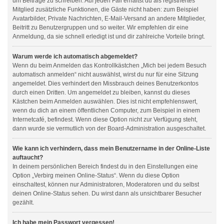
um Beiträge zu schreiben. Auf jeden Fall erhältst du als registriertes
Mitglied zusätzliche Funktionen, die Gäste nicht haben: zum Beispiel
Avatarbilder, Private Nachrichten, E-Mail-Versand an andere Mitglieder,
Beitritt zu Benutzergruppen und so weiter. Wir empfehlen dir eine
Anmeldung, da sie schnell erledigt ist und dir zahlreiche Vorteile bringt.
Warum werde ich automatisch abgemeldet?
Wenn du beim Anmelden das Kontrollkästchen „Mich bei jedem Besuch
automatisch anmelden“ nicht auswählst, wirst du nur für eine Sitzung
angemeldet. Dies verhindert den Missbrauch deines Benutzerkontos
durch einen Dritten. Um angemeldet zu bleiben, kannst du dieses
Kästchen beim Anmelden auswählen. Dies ist nicht empfehlenswert,
wenn du dich an einem öffentlichen Computer, zum Beispiel in einem
Internetcafé, befindest. Wenn diese Option nicht zur Verfügung steht,
dann wurde sie vermutlich von der Board-Administration ausgeschaltet.
Wie kann ich verhindern, dass mein Benutzername in der Online-Liste
auftaucht?
In deinem persönlichen Bereich findest du in den Einstellungen eine
Option „Verbirg meinen Online-Status“. Wenn du diese Option
einschaltest, können nur Administratoren, Moderatoren und du selbst
deinen Online-Status sehen. Du wirst dann als unsichtbarer Besucher
gezählt.
Ich habe mein Passwort vergessen!