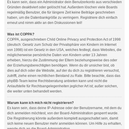
Es kann sein, dass ein Administrator dein Benutzerkonto aus verschieden
Gründen deaktiviert oder gelöscht hat. Außerdem löschen viele Boards
regelmäßig Benutzer, die für längere Zeit keine Beiträge geschrieben
haben, um die Datenbankgröße zu verringern. Registriere dich einfach
erneut und nimm aktiv an den Diskussionen teil!
Was ist COPPA?
COPPA, ausgeschrieben Child Online Privacy and Protection Act of 1998
(deutsch: Gesetz zum Schutz der Privatsphäre von Kindern im Internet
von 1998) ist ein Gesetz in den USA, welches festlegt, dass Websites, die
möglicherweise persönliche Daten von Kindern unter 13 Jahren
erheben, hierzu die Zustimmung der Eltern beziehungsweise des oder
der Erziehungsberechtigten benötigen. Wenn du dir unsicher bist, ob
dies auf dich oder die Website, auf der du dich zu registrieren versuchst,
zutrifft, ziehe einen rechtlichen Beistand zu Rate. Bitte beachte, dass das
phpBB-Team keine Rechtsberatung anbieten kann und nicht die
Anlaufstelle für Rechtsangelegenheiten jeglicher Art ist; außer solchen,
die weiter unten behandelt werden.
Warum kann ich mich nicht registrieren?
Es kann sein, dass deine IP-Adresse oder der Benutzername, mit dem du
dich anmelden möchtest, von der Board-Administration gesperrt wurde.
Die Registrierung könnte außerdem komplett ausgeschaltet sein, damit
sich keine neuen Benutzer mehr anmelden können. Um Hilfe zu erhalten,
wende dich an die Board-Administration.