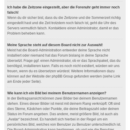
Ich habe die Zeitzone eingestellt, aber die Forenuhr geht immer noch
falsch!
Wenn du dir sicher bist, dass du die Zeitzone und die Sommerzeit richtig
eingestellt hast und die Zeit trotzdem noch falsch ist, geht die Uhr des
Servers vermutlich falsch. Kontaktiere einen Administrator, damit er das
Problem beheben kann.
Meine Sprache steht auf diesem Board nicht zur Auswahl!
Meist hat die Board-Administration entweder deine Sprache nicht
installiert oder niemand hat das Forum bislang in deine Sprache
übersetzt. Frage ggf. einen Administrator, ob er das Sprachpaket, das du
benötigst, installieren kann. Falls es noch nicht existiert, würden wir uns
freuen, wenn du es übersetzen würdest. Weitere Informationen dazu
können auf der Website der phpBB Group gefunden werden (siehe Link
am Ende jeder Seite).
Wie kann ich ein Bild bei meinem Benutzernamen anzeigen?
In der Beitragsansicht können zwei Bilder bei deinem Benutzernamen
stehen. Eines dieser Bilder ist meist mit deinem Rang verknüpft: Oft sind
dies Sterne, Kästchen oder Punkte, die deine Beitragszahl oder deinen
Status im Forum angeben. Das andere, meist größere Bild, ist auch als
„Avatar“ bezeichnet. Es handelt sich hierbei in der Regel um ein
persönliches Bild, welches von Benutzer zu Benutzer unterschiedlich ist.
Die Board-Administration kann bestimmen, ob und wie die Benutzer