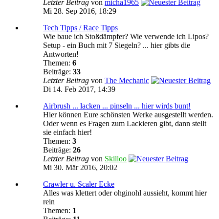
Letzter Beitrag
von
micha1965
Mi 28. Sep 2016, 18:29
Tech Tipps / Race Tipps
Wie baue ich Stoßdämpfer? Wie verwende ich Lipos?
Setup - ein Buch mit 7 Siegeln? ... hier gibts die
Antworten!
Themen:
6
Beiträge:
33
Letzter Beitrag
von
The Mechanic
Di 14. Feb 2017, 14:39
Airbrush ... lacken ... pinseln ... hier wirds bunt!
Hier können Eure schönsten Werke ausgestellt werden.
Oder wenn es Fragen zum Lackieren gibt, dann stellt
sie einfach hier!
Themen:
3
Beiträge:
26
Letzter Beitrag
von
Skilloo
Mi 30. Mär 2016, 20:02
Crawler u. Scaler Ecke
Alles was klettert oder ohginohl aussieht, kommt hier
rein
Themen:
1